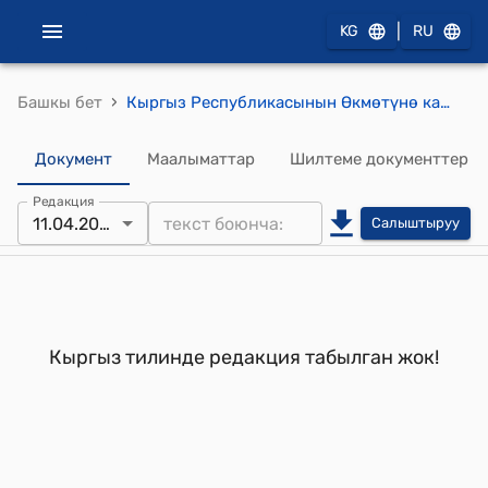
|
KG
RU
›
Башкы бет
Кыргыз Республикасынын Өкмөтүнө караштуу Курчап турган чөйрөнү коргоо жана токой чарбасы боюнча мамлекеттик агенттик жөнүндө жобо (Кыргыз Республикасынын Өкмөтүнүн 2005-жылдын 26-декабрындагы N 617 токтому менен бекитилген)
Документ
Маалыматтар
Шилтеме документтер
Редакция
11.04.2007
Салыштыруу
Кыргыз тилинде редакция табылган жок!