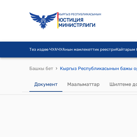
КЫРГЫЗ РЕСПУБЛИКАСЫНЫН
ЮСТИЦИЯ
МИНИСТРЛИГИ
Тез издөө ЧУА
ЧУАнын мамлекеттик реестри
Кайтарым
›
Башкы бет
Документ
Маалыматтар
Шилтеме д