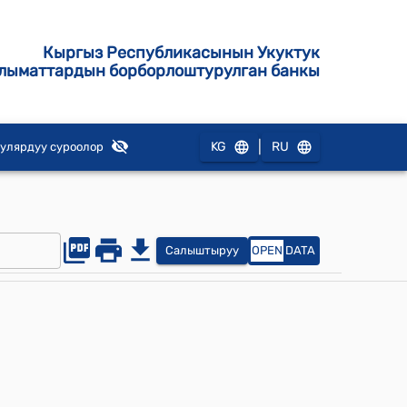
Кыргыз Республикасынын Укуктук
лыматтардын борборлоштурулган банкы
|
KG
RU
улярдуу суроолор
Салыштыруу
OPEN
DATA