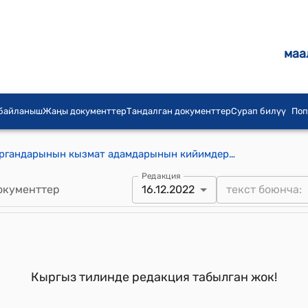
маа
 байланыш
Жаңы документтер
Тандалган документтер
Сурап билүү
Поп
Кыргыз Республикасынын бажы органдарынын кызмат адамдарынын кийимдеринин формасы жана буюмдук үлүшүнүн нормалары жөнүндө ЖОБО
Редакция
окументтер
16.12.2022
Кыргыз тилинде редакция табылган жок!