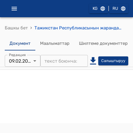
|
KG
RU
›
Башкы бет
Тажикстан Республикасынын жарандарынын Кыргыз Республикасынын жарандыгын алышынын жөнөкөйлөтүлгөн тартиби жөнүндө жобо (Кыргыз Республикасынын Өкмөтүнүн 2006 - жылдын 3 -апрелиндеги № 220 токтому менен бекитилген)
Документ
Маалыматтар
Шилтеме документтер
Редакция
09.02.2011
Салыштыруу