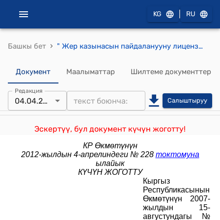
|
KG
RU
›
Башкы бет
" Жер казынасын пайдаланууну лицензиялоонун тартиби жөнүндө ЖОБО" Кыргыз Республикасынын Өкмөтүнүн 2007-жылдын 15-августундагы № 336 токтому менен бекитилген
Документ
Маалыматтар
Шилтеме документтер
Редакция
04.04.2012
Салыштыруу
Эскертүү, бул документ күчүн жоготту!