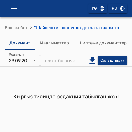
|
KG
RU
›
Башкы бет
"Шайкештик жөнүндө декларацияны кабыл алуу жана аны каттоо тартиби жөнүндө ЖОБО" Кыргыз Республикасынын Өкмөтүнүн 2007-жылдын 22-октябрындагы № 512 токтому менен бекитилген
Документ
Маалыматтар
Шилтеме документтер
Редакция
29.09.2014
Салыштыруу
Кыргыз тилинде редакция табылган жок!