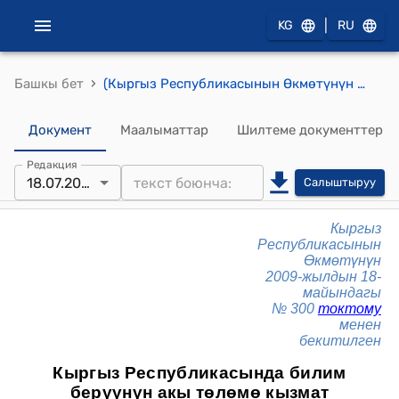
|
KG
RU
›
Башкы бет
(Кыргыз Республикасынын Өкмөтүнүн 2009-жылдын 18-майындагы № 300 токтому менен бекитилген )"Кыргыз Республикасында билим берүүнүн акы төлөмө кызмат көрсөтүүлөрүнө баа коюу жана колдонуу жөнүндө"жобосу
Документ
Маалыматтар
Шилтеме документтер
Редакция
18.07.2025
Салыштыруу