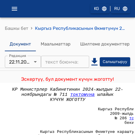
|
KG
RU
›
Башкы бет
Кыргыз Республикасынын Өкмөтүнүн 2009-жылдын 8-майындагы № 286 токтому менен бекитилген Кыргыз Республикасынын Өкмөтүнө караштуу Архитектура жана курулуш боюнча мамлекеттик агенттиктин атайын каражаттары жөнүндө"жобосу
Документ
Маалыматтар
Шилтеме документтер
Редакция
22.11.2024
Салыштыруу
Эскертүү, бул документ күчүн жоготту!