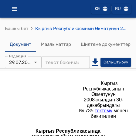
|
KG
RU
›
Башкы бет
Кыргыз Республикасынын Өкмөтүнүн 2008-жылдын 30-декабрындагы № 735 токтому менен бекитилген "Кыргыз Республикасында акциздик жыйым маркаларын берүү жана колдонуу тартиби жөнүндө"жобосу
Документ
Маалыматтар
Шилтеме документтер
Редакция
29.07.2021
Салыштыруу