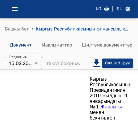
|
KG
RU
›
Башкы бет
Кыргыз Республикасынын финансылык полиция органдарында кызмат өтөө жөнүндө ЖОБО (Кыргыз Республикасынын Президентинин 2010-жылдын 11-январындагы № 1 Жарлыгы менен бекитилген)
Документ
Маалыматтар
Шилтеме документтер
Редакция
15.02.2010
Салыштыруу