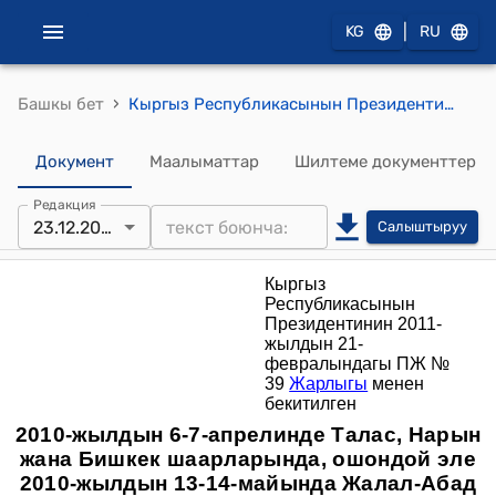
|
KG
RU
›
Башкы бет
Кыргыз Республикасынын Президентинин 2011-жылдын 21-февралындагы ПЖ № 39 Жарлыгы менен бекитилген "2010-жылдын 6-7-апрелинде курман болгондордун жана жабыр тарткандардын туугандарына социалдык колдоо Көрсөтүүнү координациялоо боюнча Мамлекеттик комиссия жөнүндө ЖОБО"
Документ
Маалыматтар
Шилтеме документтер
Редакция
23.12.2021
Салыштыруу