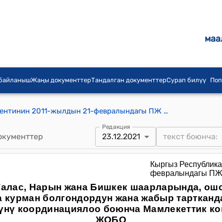
маа
 байланыш
Жаңы документтер
Тандалган документтер
Сурап билүү
Поп
Кыргыз Республикасынын Президентинин 2011-жылдын 21-февралындагы ПЖ № 39 Жарлыгы менен бекитилген "2010-жылдын 6-7-апрелинде курман болгондордун жана жабыр тарткандардын туугандарына социалдык колдоо Көрсөтүүнү координациялоо боюнча Мамлекеттик комиссия жөнүндө ЖОБО"
Редакция
окументтер
23.12.2021