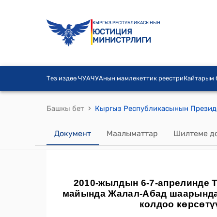
КЫРГЫЗ РЕСПУБЛИКАСЫНЫН
ЮСТИЦИЯ
МИНИСТРЛИГИ
Тез издөө ЧУА
ЧУАнын мамлекеттик реестри
Кайтарым
›
Башкы бет
Документ
Маалыматтар
Шилтеме д