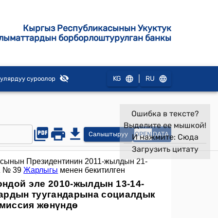
Кыргыз Республикасынын Укуктук
лыматтардын борборлоштурулган банкы
|
KG
RU
улярдуу суроолор
Ошибка в тексте?
Выделите ее мышкой!
Салыштыруу
OPEN
DATA
И нажмите:
Сюда
Загрузить цитату