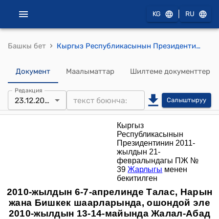
|
KG
RU
›
Башкы бет
Кыргыз Республикасынын Президентинин 2011-жылдын 21-февралындагы ПЖ № 39 Жарлыгы менен бекитилген "2010-жылдын 6-7-апрелинде курман болгондордун жана жабыр тарткандардын туугандарына социалдык колдоо Көрсөтүүнү координациялоо боюнча Мамлекеттик комиссия жөнүндө ЖОБО"
Документ
Маалыматтар
Шилтеме документтер
Редакция
23.12.2021
Салыштыруу