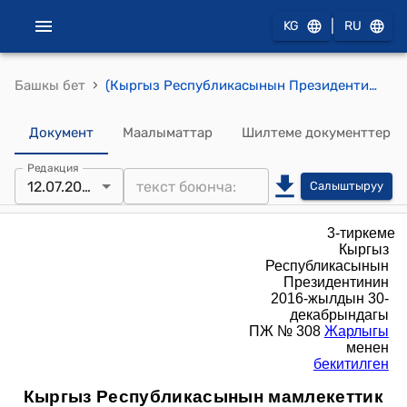
|
KG
RU
›
Башкы бет
(Кыргыз Республикасынын Президентинин 2016-жылдын 30-декабрындагы ПЖ № 308 Жарлыгы менен бекитилген) "Кыргыз Республикасынын мамлекеттик жана муниципалдык кызматынын жогорку класстык чендерин ыйгаруу, төмөндөтүү жана ажыратуу жөнүндө сунуштарды кароо боюнча комиссия тууралуу ЖОБО"
Документ
Маалыматтар
Шилтеме документтер
Редакция
12.07.2024
Салыштыруу