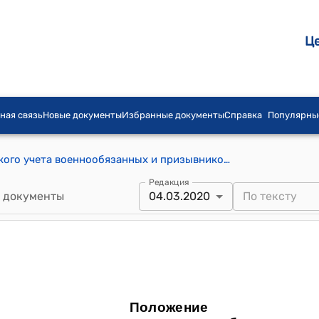
Ц
ная связь
Новые документы
Избранные документы
Справка
Популярны
Положение о порядке ведения воинского учета военнообязанных и призывников (утверждено постановлением Правительство КР от 10 августа 2009 года №509)
Редакция
 документы
04.03.2020