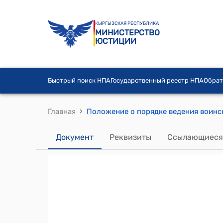
КЫРГЫЗСКАЯ РЕСПУБЛИКА
МИНИСТЕРСТВО
ЮСТИЦИИ
Быстрый поиск НПА
Государственный реестр НПА
Обрат
›
Главная
Документ
Реквизиты
Ссылающиеся