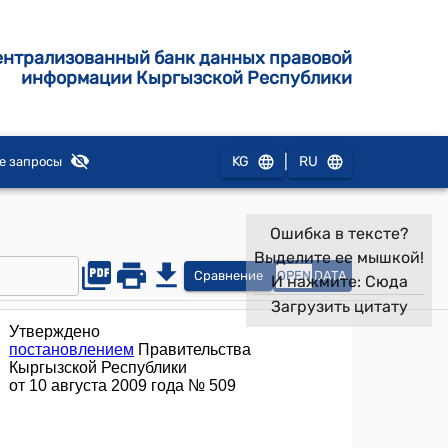
ентрализованный банк данных правовой
информации Кыргызской Республики
|
KG
RU
е запросы
Ошибка в тексте?
Выделите ее мышкой!
Сравнение
OPEN
DATA
И нажмите:
Сюда
Загрузить цитату