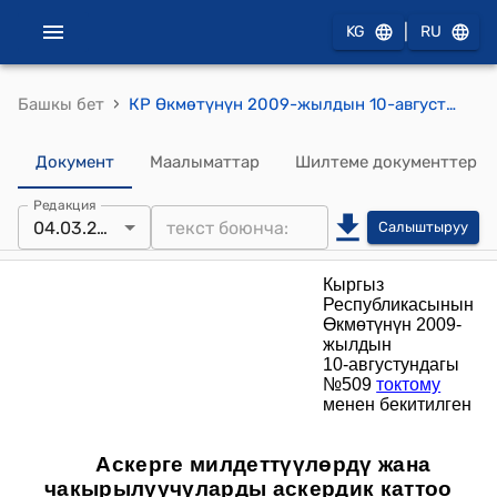
|
KG
RU
›
Башкы бет
КР Өкмөтүнүн 2009-жылдын 10-августундагы №509 "Аскерге милдеттүүлөрдү жана чакырылуучуларды аскердик каттоо жүргүзүү тартиби жөнүндө" жобо
Документ
Маалыматтар
Шилтеме документтер
Редакция
04.03.2020
Салыштыруу