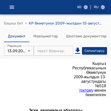
|
KG
RU
›
Башкы бет
КР Өкмөтүнүн 2009-жылдын 13-августундагы №518 "Кыргыз Республикасынын калктуу конуштарынын аймагындагы эски, авариялык абалдагы имараттарды жана курулмаларды бузуу тартиби жөнүндө" жобосу
Документ
Маалыматтар
Шилтеме документтер
Редакция
13.09.2023
Салыштыруу