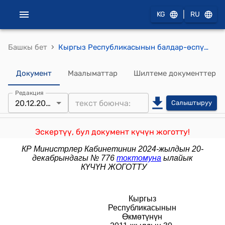
|
KG
RU
›
Башкы бет
Кыргыз Республикасынын балдар-өспүрүмдөр спорттук мектеби (ДЮСШ), олимпиялык резервдеги адистештирилген балдар-өспүрүмдөр мектеби (СДЮШОР), республикалык олимпиялык резервдеги адистештирилген балдар-өспүрүмдөр мектеби (РСДЮШОР) жөнүндө типтүү Жобо (Кыргыз Республикасынын Өкмөтүнүн 2011-жылдын 30-майындагы №264 токтому менен бекитилген)
Документ
Маалыматтар
Шилтеме документтер
Редакция
20.12.2024
Салыштыруу
Эскертүү, бул документ күчүн жоготту!