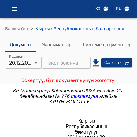
|
KG
RU
›
Башкы бет
Кыргыз Республикасынын балдар-өспүрүмдөр спорттук мектеби (ДЮСШ), олимпиялык резервдеги адистештирилген балдар-өспүрүмдөр мектеби (СДЮШОР), республикалык олимпиялык резервдеги адистештирилген балдар-өспүрүмдөр мектеби (РСДЮШОР) жөнүндө типтүү Жобо (Кыргыз Республикасынын Өкмөтүнүн 2011-жылдын 30-майындагы №264 токтому менен бекитилген)
Документ
Маалыматтар
Шилтеме документтер
Редакция
20.12.2024
Салыштыруу
Эскертүү, бул документ күчүн жоготту!