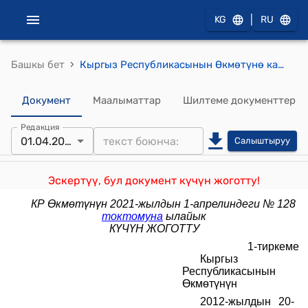
|
KG
RU
›
Башкы бет
Кыргыз Республикасынын Өкмөтүнө караштуу Мамлекеттик мүлктү башкаруу боюнча фонд жөнүндө Жобо (Кыргыз Республикасынын Өкмөтүнүн 2012-жылдын 20-февралындагы № 134 токтому менен бекитилген)
Документ
Маалыматтар
Шилтеме документтер
Редакция
01.04.2021
Салыштыруу
Эскертүү, бул документ күчүн жоготту!