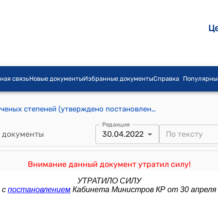
Ц
ная связь
Новые документы
Избранные документы
Справка
Популярны
Положение о порядке присуждения ученых степеней (утверждено постановлением Правительства Кыргызской Республики от 22 августа 2012 года № 578)
Редакция
 документы
30.04.2022
Внимание данный документ утратил силу!