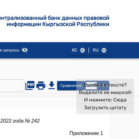
ентрализованный банк данных правовой
информации Кыргызской Республики
|
KG
RU
е запросы
Ошибка в тексте?
Сравнение
OPEN
DATA
Выделите ее мышкой!
И нажмите:
Сюда
Загрузить цитату