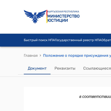
КЫРГЫЗСКАЯ РЕСПУБЛИКА
МИНИСТЕРСТВО
ЮСТИЦИИ
Быстрый поиск НПА
Государственный реестр НПА
Обрат
›
Главная
Документ
Реквизиты
Ссылающиеся