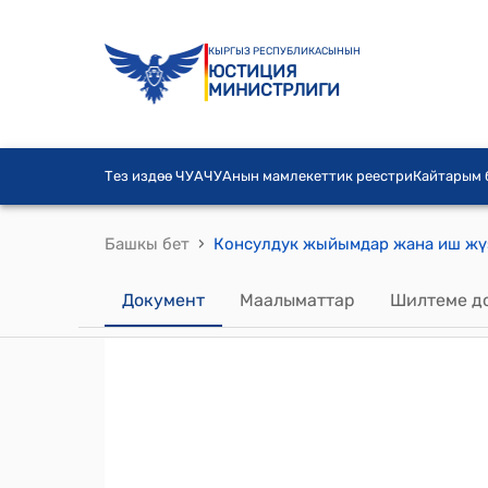
КЫРГЫЗ РЕСПУБЛИКАСЫНЫН
ЮСТИЦИЯ
МИНИСТРЛИГИ
Тез издөө ЧУА
ЧУАнын мамлекеттик реестри
Кайтарым
›
Башкы бет
Документ
Маалыматтар
Шилтеме д