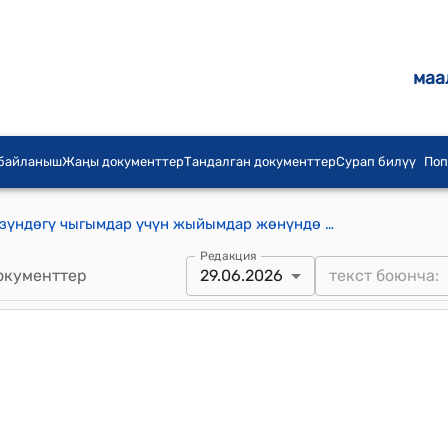
маа
 байланыш
Жаңы документтер
Тандалган документтер
Сурап билүү
Поп
Консулдук жыйымдар жана иш жүзүндөгү чыгымдар үчүн жыйымдар жөнүндө ЖОБО (Кыргыз Республикасынын Өкмөтүнүн 2012-жылдын 18-декабрындагы № 839 токтому менен бекитилген)
Редакция
окументтер
29.06.2026