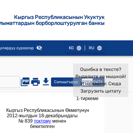
Кыргыз Республикасынын Укуктук
лыматтардын борборлоштурулган банкы
|
KG
RU
улярдуу суроолор
Ошибка в тексте?
Выделите ее мышкой!
Салыштыруу
OPEN
DATA
И нажмите:
Сюда
Загрузить цитату