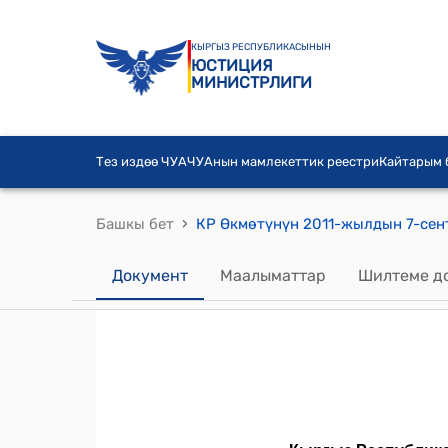
КЫРГЫЗ РЕСПУБЛИКАСЫНЫН
ЮСТИЦИЯ
МИНИСТРЛИГИ
Тез издөө ЧУА
ЧУАнын мамлекеттик реестри
Кайтарым
›
Башкы бет
Документ
Маалыматтар
Шилтеме д