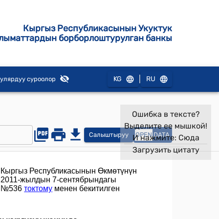
Кыргыз Республикасынын Укуктук
лыматтардын борборлоштурулган банкы
|
KG
RU
улярдуу суроолор
Ошибка в тексте?
Выделите ее мышкой!
Салыштыруу
OPEN
DATA
И нажмите:
Сюда
Загрузить цитату