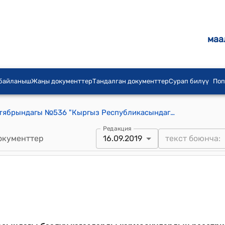
маа
 байланыш
Жаңы документтер
Тандалган документтер
Сурап билүү
Поп
КР Өкмөтүнүн 2011-жылдын 7-сентябрындагы №536 "Кыргыз Республикасындагы баалуу кагаздарды кармоочулардын реестрин жүргүзүү жөнүндө" ЖОБО
Редакция
окументтер
16.09.2019