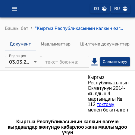
|
KG
RU
›
Башкы бет
"Кыргыз Республикасынын калкын өзгөчө кырдаалдар жөнүндө кабарлоо жана маалымдоо үчүн телерадиоберүү каналдарын пайдалануу тартиби жөнүндө" жобо (КР Өкмөтүнүн 2014-жылдын 4-мартындагы № 112 токтому менен бекитилген)
Документ
Маалыматтар
Шилтеме документтер
Редакция
03.03.2014
Салыштыруу