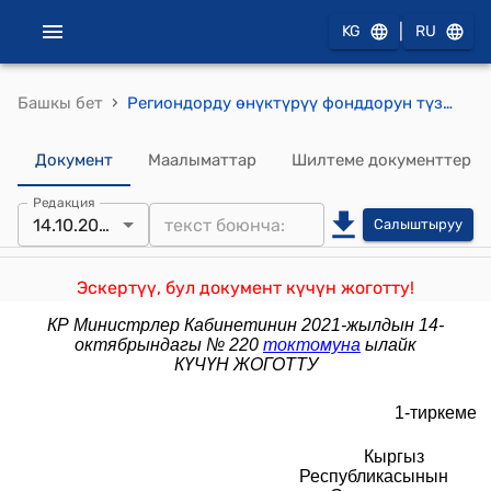
|
KG
RU
›
Башкы бет
Региондорду өнүктүрүү фонддорун түзүүнүн тартиби жөнүндө типтүү жобо (Кыргыз Республикасынын Өкмөтүнүн 2014-жылдын 10-ноябрындагы № 633 токтому менен бекитилген) жобо
Документ
Маалыматтар
Шилтеме документтер
Редакция
14.10.2021
Салыштыруу
Эскертүү, бул документ күчүн жоготту!