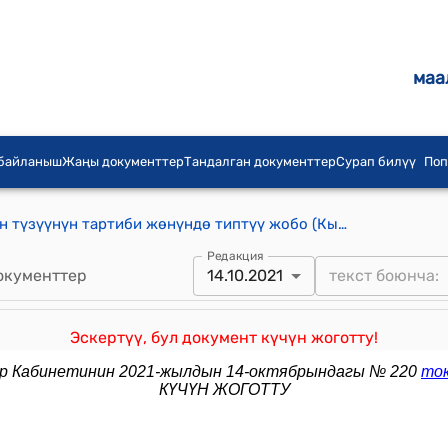
маа
 байланыш
Жаңы документтер
Тандалган документтер
Сурап билүү
Поп
Региондорду өнүктүрүү фонддорун түзүүнүн тартиби жөнүндө типтүү жобо (Кыргыз Республикасынын Өкмөтүнүн 2014-жылдын 10-ноябрындагы № 633 токтому менен бекитилген) жобо
Редакция
окументтер
14.10.2021
Эскертүү, бул документ күчүн жоготту!