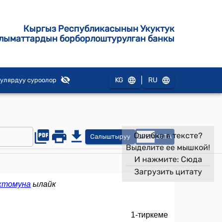
Кыргыз Республикасынын Укуктук
лыматтардын борборлоштурулган банкы
|
KG
RU
улярдуу суроолор
Ошибка в тексте?
Салыштыруу
OPEN
DATA
Выделите ее мышкой!
И нажмите:
Сюда
Загрузить цитату