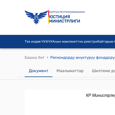
КЫРГЫЗ РЕСПУБЛИКАСЫНЫН
ЮСТИЦИЯ
МИНИСТРЛИГИ
Тез издөө ЧУА
ЧУАнын мамлекеттик реестри
Кайтарым
›
Башкы бет
Документ
Маалыматтар
Шилтеме д