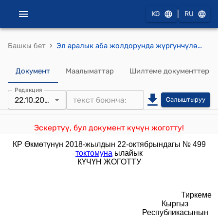
|
KG
RU
›
Башкы бет
Эл аралык аба жолдорунда жүргүнчүлөрдү, жол жүктү, жүктү жана почтаны үзгүлтүксүз ташууда Кыргыз Республикасынын авиаташуучуларынын кызмат көрсөтүү укугуна ачык конкурс өткөрүү жөнүндө Жобо (Кыргыз Республикасынын Өкмөтүнүн 2015-жылдын 22-июлундагы № 511 токтому менен бекитилген)
Документ
Маалыматтар
Шилтеме документтер
Редакция
22.10.2018
Салыштыруу
Эскертүү, бул документ күчүн жоготту!