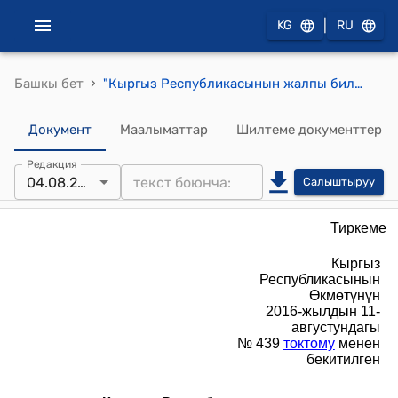
|
KG
RU
›
Башкы бет
"Кыргыз Республикасынын жалпы билим берүү уюмдарынын мугалимдерин аттестациядан өткөрүүнүн тартиби жөнүндө ЖОБО" (Кыргыз Республикасынын Өкмөтүнүн 2016-жылдын 11-августундагы № 439 токтому менен бекитилген)
Документ
Маалыматтар
Шилтеме документтер
Редакция
04.08.2023
Салыштыруу