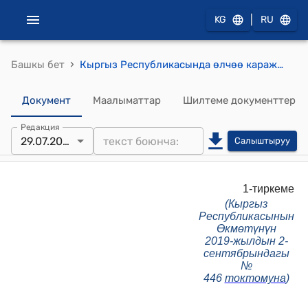
|
KG
RU
›
Башкы бет
Кыргыз Республикасында өлчөө каражаттарына текшерүү жүргүзүүнүн тартиби жөнүндө ЖОБО (Кыргыз Республикасынын Өкмөтүнүн 2019-жылдын 2-сентябрын- дагы N 446 токтомуна)
Документ
Маалыматтар
Шилтеме документтер
Редакция
29.07.2025
Салыштыруу