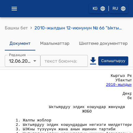
|
KG
RU
›
Башкы бет
2010-жылдын 12-июнунун № 66 "Ыктыярдуу элдик кошундар жөнүндө" ЖОБО
Документ
Маалыматтар
Шилтеме документтер
Редакция
12.06.2010
Салыштыруу