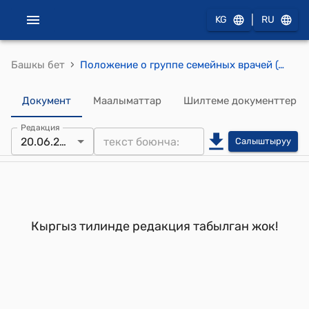
|
KG
RU
›
Башкы бет
Положение о группе семейных врачей (как структурное подразделение АУ) (Утверждено приказом Министерства здравоохранения Кыргызской Республики от 20 июня 2000 года № 202)
Документ
Маалыматтар
Шилтеме документтер
Редакция
20.06.2000
Салыштыруу
Кыргыз тилинде редакция табылган жок!