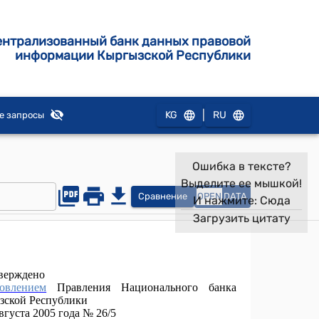
ентрализованный банк данных правовой
информации Кыргызской Республики
|
KG
RU
е запросы
Ошибка в тексте?
Выделите ее мышкой!
Сравнение
OPEN
DATA
И нажмите:
Сюда
Загрузить цитату