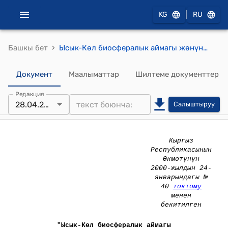
|
KG
RU
›
Башкы бет
Ысык-Көл биосфералык аймагы жөнүндө (Кыргыз Республикасынын Өкмөтүнүн 2000-жылдын 24-январындагы № 40 токтому менен бекитилген) жобо
Документ
Маалыматтар
Шилтеме документтер
Редакция
28.04.2026
Салыштыруу