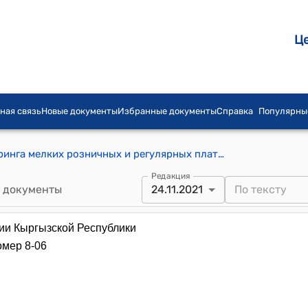
Ц
ная связь
Новые документы
Избранные документы
Справка
Популярны
Положение о Системе пакетного клиринга мелких розничных и регулярных платежей в Кыргызской Республике ( Утверждено Постановлением Правления НБКР от 15 декабря 2005 года № 37/8)
Редакция
 документы
24.11.2021