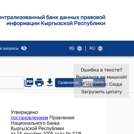
ентрализованный банк данных правовой
информации Кыргызской Республики
|
KG
RU
е запросы
Ошибка в тексте?
Выделите ее мышкой!
Сравнение
OPEN
DATA
И нажмите:
Сюда
Загрузить цитату