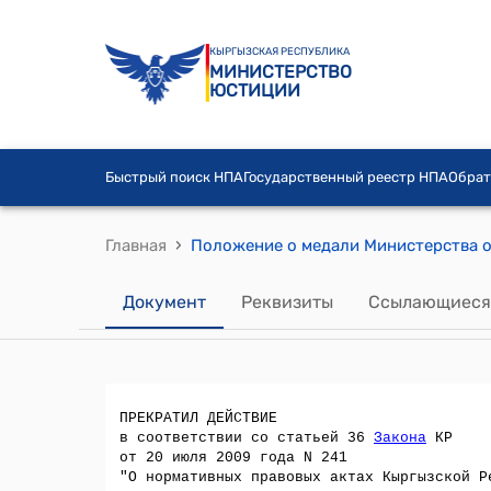
КЫРГЫЗСКАЯ РЕСПУБЛИКА
МИНИСТЕРСТВО
ЮСТИЦИИ
Быстрый поиск НПА
Государственный реестр НПА
Обрат
›
Главная
Документ
Реквизиты
Ссылающиеся