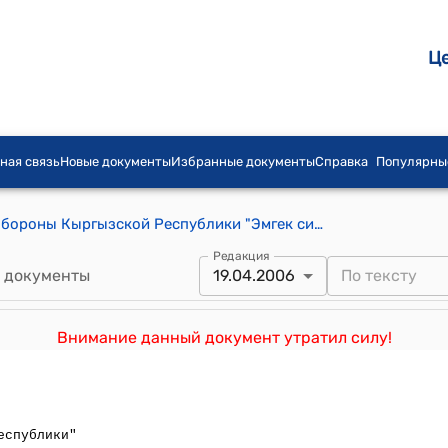
Ц
ная связь
Новые документы
Избранные документы
Справка
Популярны
Положение о медали Министерства обороны Кыргызской Республики "Эмгек синирген учун" ("За заслуги") (утверждено приказом Минобороны КР от 19 апреля 2006 года № 128)
Редакция
 документы
19.04.2006
Внимание данный документ утратил силу!