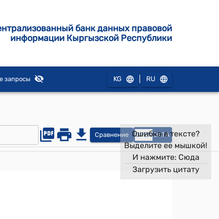
ентрализованный банк данных правовой
информации Кыргызской Республики
|
KG
RU
е запросы
Ошибка в тексте?
Сравнение
OPEN
DATA
Выделите ее мышкой!
И нажмите:
Сюда
Загрузить цитату