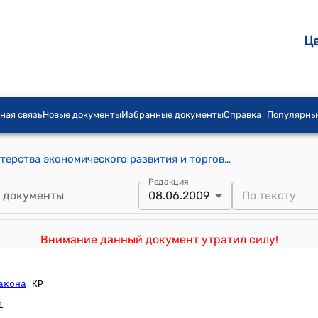
Ц
ная связь
Новые документы
Избранные документы
Справка
Популярны
ПОЛОЖЕНИЕ о представителе Министерства экономического развития и торговли Кыргызской Республики за рубежом и на территории Кыргызской Республики (утверждено приказом Минэкономторга КР от 6 августа 2007 года № 108)
Редакция
 документы
08.06.2009
Внимание данный документ утратил силу!