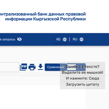
ентрализованный банк данных правовой
информации Кыргызской Республики
|
KG
RU
е запросы
Ошибка в тексте?
Сравнение
OPEN
DATA
Выделите ее мышкой!
И нажмите:
Сюда
Загрузить цитату