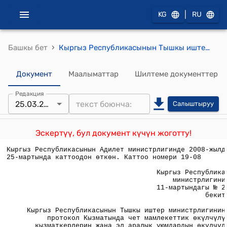
|
KG
RU
›
Башкы бет
Кыргыз Республикасынын Тышкы иштер министрлигинин 2008-жылдын 11-мартындагы № 28-п буйругу менен бекитилген
Документ
Маалыматтар
Шилтеме документтер
Редакция
25.03.2008
Салыштыруу
Эскертүү, бул документ күчүн жоготту!