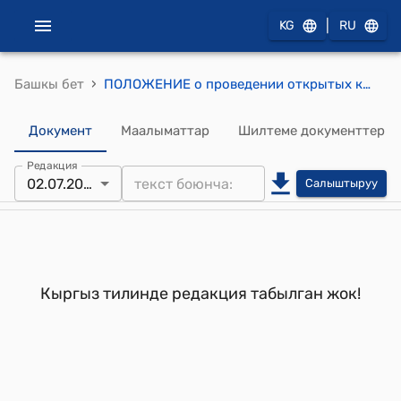
|
KG
RU
›
Башкы бет
ПОЛОЖЕНИЕ о проведении открытых конкурсов на определение автоперевозчика для обслуживания пассажиров на маршрутах
Документ
Маалыматтар
Шилтеме документтер
Редакция
02.07.2008
Салыштыруу
Кыргыз тилинде редакция табылган жок!