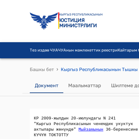
КЫРГЫЗ РЕСПУБЛИКАСЫНЫН
ЮСТИЦИЯ
МИНИСТРЛИГИ
Тез издөө ЧУА
ЧУАнын мамлекеттик реестри
Кайтарым
›
Башкы бет
Документ
Маалыматтар
Шилтеме д