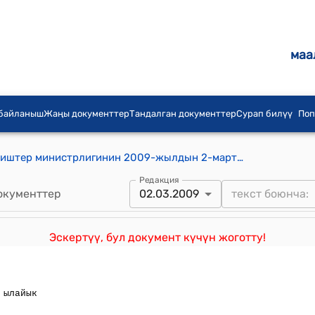
маа
 байланыш
Жаңы документтер
Тандалган документтер
Сурап билүү
Поп
Кыргыз Республикасынын Тышкы иштер министрлигинин 2009-жылдын 2-мартындагы № 28-п жана Ички иштер министрлигинин 2009-жылдын 2-мартындагы № 167 биргелешкен буйругу менен бекитилгенКыргыз Республикасында жайгашып, ишмердүүлүгүн жүргүзүп жаткан чет мамлекеттердин дипломатиялык өкүлчүлүктөрүнүн жана консулдук мекемелеринин, ошондой эле эл аралык уюмдардын өкүлчүлүктөрүнүн автоунаа каражаттарын жана алардын кызматкерлеринин автоунаа каражаттарын каттоонун (кайра каттоонун) тартиби тууралуу Жобо
Редакция
окументтер
02.03.2009
Эскертүү, бул документ күчүн жоготту!