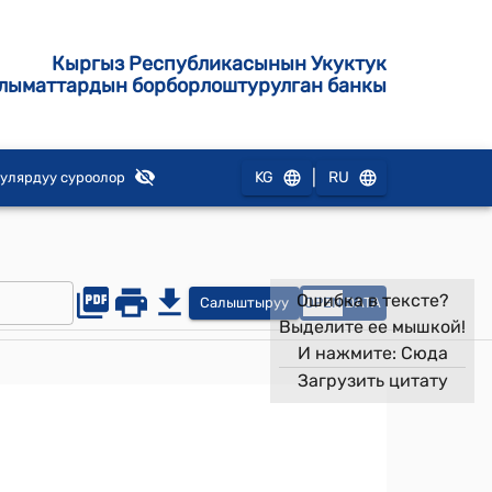
Кыргыз Республикасынын Укуктук
лыматтардын борборлоштурулган банкы
|
KG
RU
улярдуу суроолор
Ошибка в тексте?
Салыштыруу
OPEN
DATA
Выделите ее мышкой!
И нажмите:
Сюда
Загрузить цитату