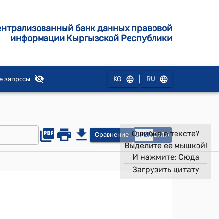
ентрализованный банк данных правовой
информации Кыргызской Республики
|
KG
RU
е запросы
Ошибка в тексте?
Сравнение
OPEN
DATA
Выделите ее мышкой!
И нажмите:
Сюда
Загрузить цитату