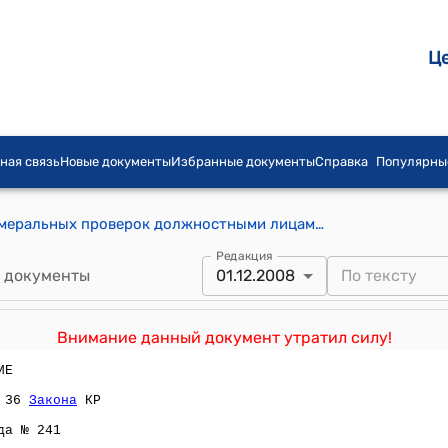
Ц
ная связь
Новые документы
Избранные документы
Справка
Популярны
Положение о порядке проведения камеральных проверок должностными лицами налоговых органов по соблюдению налогоплательщиками налогового законодательства (утверждено приказом Госкомналогов КР от 1 декабря 2008 года № 123)
Редакция
 документы
01.12.2008
Внимание данный документ утратил силу!