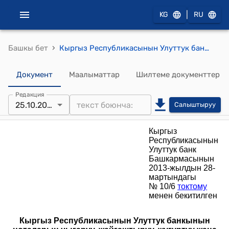
|
KG
RU
›
Башкы бет
Кыргыз Республикасынын Улуттук банкынын ноталарын чыгаруу, жайгаштыруу, жүгүртүү жана төлөө жөнүндө ЖОБО (Кыргыз Республикасынын Улуттук банк Башкармасынын 2013-жылдын 28-мартындагы № 10/6 токтому менен бекитилген)
Документ
Маалыматтар
Шилтеме документтер
Редакция
25.10.2017
Салыштыруу