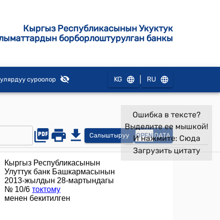
Кыргыз Республикасынын Укуктук
лыматтардын борборлоштурулган банкы
|
KG
RU
улярдуу суроолор
Ошибка в тексте?
Выделите ее мышкой!
Салыштыруу
OPEN
DATA
И нажмите:
Сюда
Загрузить цитату