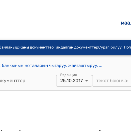
маа
 байланыш
Жаңы документтер
Тандалган документтер
Сурап билүү
Поп
Кыргыз Республикасынын Улуттук банкынын ноталарын чыгаруу, жайгаштыруу, жүгүртүү жана төлөө жөнүндө ЖОБО (Кыргыз Республикасынын Улуттук банк Башкармасынын 2013-жылдын 28-мартындагы № 10/6 токтому менен бекитилген)
Редакция
окументтер
25.10.2017