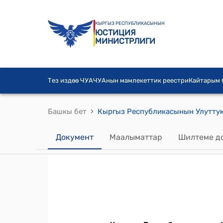
КЫРГЫЗ РЕСПУБЛИКАСЫНЫН
ЮСТИЦИЯ
МИНИСТРЛИГИ
Тез издөө ЧУА
ЧУАнын мамлекеттик реестри
Кайтарым
›
Башкы бет
Документ
Маалыматтар
Шилтеме д