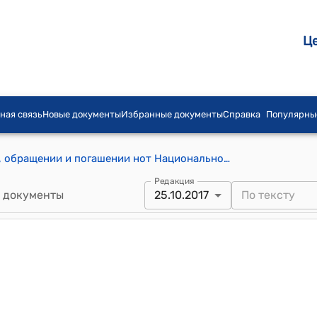
Ц
ная связь
Новые документы
Избранные документы
Справка
Популярны
ПОЛОЖЕНИЕ о выпуске, размещении, обращении и погашении нот Национального банка Кыргызской Республики (утверждено постановлением Правления Национального банка Кыргызской Республики от 28 марта 2013 года № 10/6)
Редакция
 документы
25.10.2017