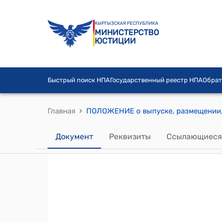
КЫРГЫЗСКАЯ РЕСПУБЛИКА
МИНИСТЕРСТВО
ЮСТИЦИИ
Быстрый поиск НПА
Государственный реестр НПА
Обрат
›
Главная
Документ
Реквизиты
Ссылающиеся