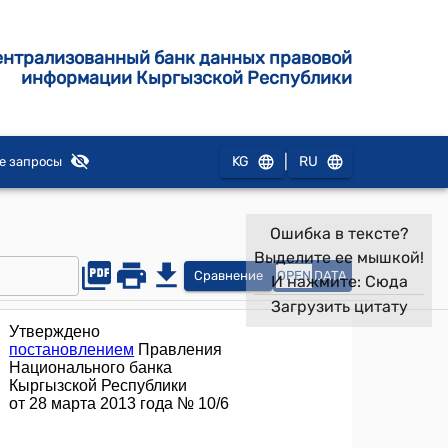
ентрализованный банк данных правовой
информации Кыргызской Республики
|
KG
RU
е запросы
Ошибка в тексте?
Выделите ее мышкой!
Сравнение
OPEN
DATA
И нажмите:
Сюда
Загрузить цитату