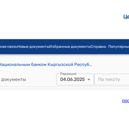
Ц
ная связь
Новые документы
Избранные документы
Справка
Популярны
ПОЛОЖЕНИЕ о порядке проведения Национальным банком Кыргызской Республики кредитных аукционов для целей рефинансирования и поддержания ликвидности (утверждено постановлением Правления Национального банка Кыргызской Республики от 27 ноября 2013 года № 45/13)
Редакция
 документы
04.06.2025