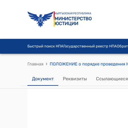
КЫРГЫЗСКАЯ РЕСПУБЛИКА
МИНИСТЕРСТВО
ЮСТИЦИИ
Быстрый поиск НПА
Государственный реестр НПА
Обрат
›
Главная
Документ
Реквизиты
Ссылающиеся