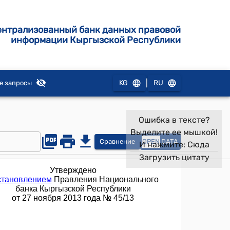
ентрализованный банк данных правовой
информации Кыргызской Республики
|
KG
RU
е запросы
Ошибка в тексте?
Выделите ее мышкой!
Сравнение
OPEN
DATA
И нажмите:
Сюда
Загрузить цитату