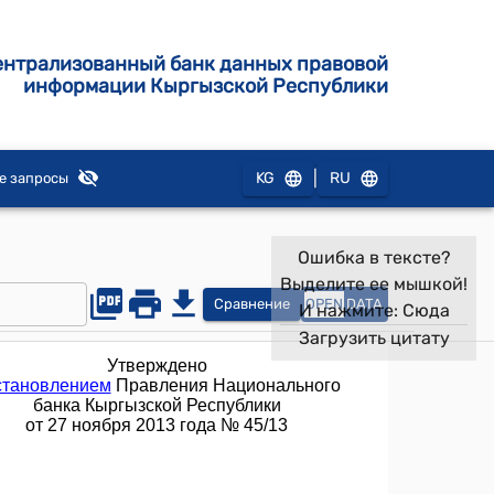
ентрализованный банк данных правовой
информации Кыргызской Республики
|
KG
RU
е запросы
Ошибка в тексте?
Выделите ее мышкой!
Сравнение
OPEN
DATA
И нажмите:
Сюда
Загрузить цитату