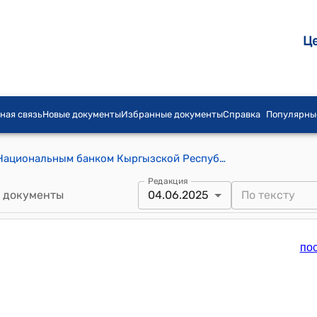
Ц
ная связь
Новые документы
Избранные документы
Справка
Популярны
ПОЛОЖЕНИЕ о порядке проведения Национальным банком Кыргызской Республики кредитных аукционов для целей рефинансирования и поддержания ликвидности (утверждено постановлением Правления Национального банка Кыргызской Республики от 27 ноября 2013 года № 45/13)
Редакция
 документы
04.06.2025