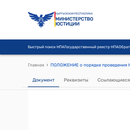
КЫРГЫЗСКАЯ РЕСПУБЛИКА
МИНИСТЕРСТВО
ЮСТИЦИИ
Быстрый поиск НПА
Государственный реестр НПА
Обрат
›
Главная
Документ
Реквизиты
Ссылающиеся