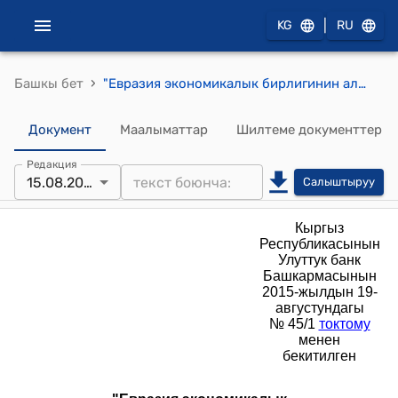
|
KG
RU
›
Башкы бет
"Евразия экономикалык бирлигинин алкагында Кыргыз Республикасы тарабынанбашка мамлекеттер менен биргеликте түзүлгөн эл аралык уюмдарга Кыргыз Республикасынын Улуттук банкынын кредиттерди берүүсү жөнүндө" ЖОБО (Кыргыз Республикасынын Улуттук банк Башкармасынын 2015-жылдын 19-августундагы № 45/1 токтому менен бекитилген)
Документ
Маалыматтар
Шилтеме документтер
Редакция
15.08.2018
Салыштыруу