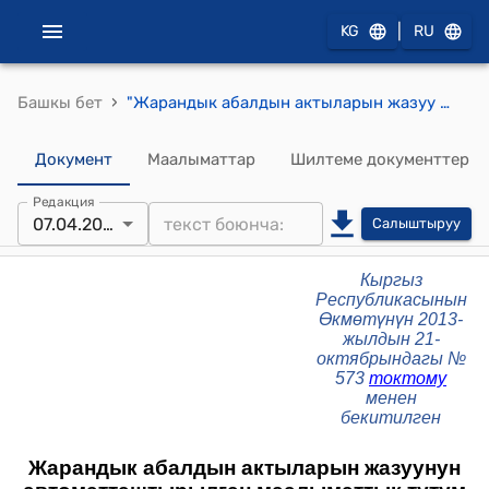
|
KG
RU
›
Башкы бет
"Жарандык абалдын актыларын жазуу органдарындагы автоматташтырылган маалыматтык тутум жөнүндө" Жобо (Кыргыз Республикасынын Өкмөтүнүн 2013-жылдын 21-октябрындагы № 573 токтому менен бекитилген)
Документ
Маалыматтар
Шилтеме документтер
Редакция
07.04.2025
Салыштыруу