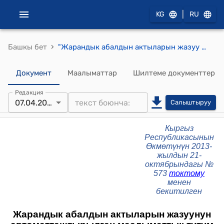
|
KG
RU
›
Башкы бет
"Жарандык абалдын актыларын жазуу органдарындагы автоматташтырылган маалыматтык тутум жөнүндө" Жобо (Кыргыз Республикасынын Өкмөтүнүн 2013-жылдын 21-октябрындагы № 573 токтому менен бекитилген)
Документ
Маалыматтар
Шилтеме документтер
Редакция
07.04.2025
Салыштыруу