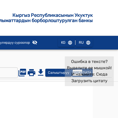
Кыргыз Республикасынын Укуктук
лыматтардын борборлоштурулган банкы
|
KG
RU
улярдуу суроолор
Ошибка в тексте?
Выделите ее мышкой!
Салыштыруу
OPEN
DATA
И нажмите:
Сюда
Загрузить цитату