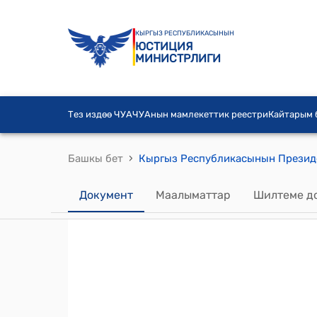
КЫРГЫЗ РЕСПУБЛИКАСЫНЫН
ЮСТИЦИЯ
МИНИСТРЛИГИ
Тез издөө ЧУА
ЧУАнын мамлекеттик реестри
Кайтарым
›
Башкы бет
Документ
Маалыматтар
Шилтеме д