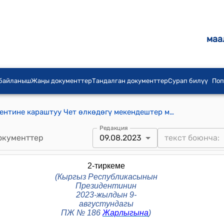
маа
 байланыш
Жаңы документтер
Тандалган документтер
Сурап билүү
Поп
Кыргыз Республикасынын Президентине караштуу Чет өлкөдөгү мекендештер менен байланыштар боюнча кеңеш жөнүндө жобо (Кыргыз Республикасынын Президентинин 2023-жылдын 9-августундагы ПЖ № 186 Жарлыгына)
Редакция
окументтер
09.08.2023