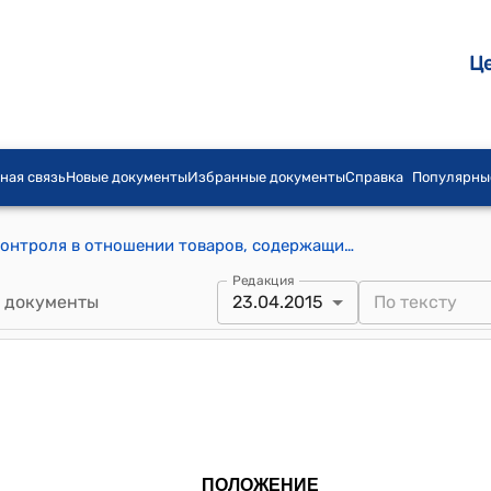
Ц
ная связь
Новые документы
Избранные документы
Справка
Популярны
Положение о порядке таможенного контроля в отношении товаров, содержащих объекты интеллектуальной собственности (утверждено постановлением Правительства Кыргызской Республики от 27 ноября 2000 года N 694)
Редакция
 документы
23.04.2015