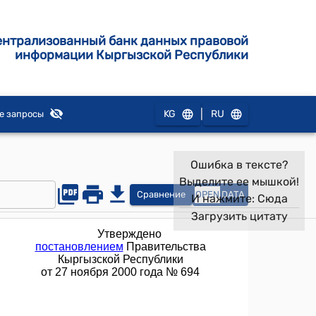
ентрализованный банк данных правовой
информации Кыргызской Республики
|
KG
RU
е запросы
Ошибка в тексте?
Выделите ее мышкой!
Сравнение
OPEN
DATA
И нажмите:
Сюда
Загрузить цитату