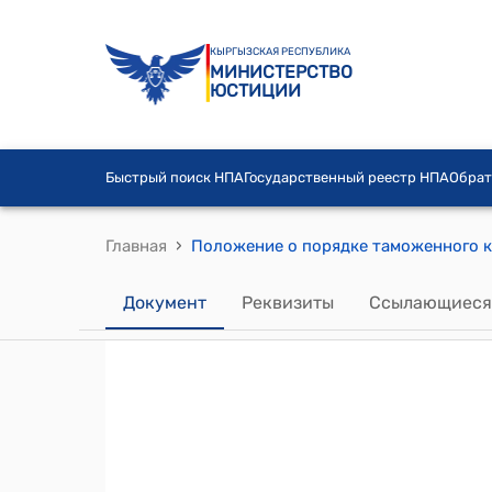
КЫРГЫЗСКАЯ РЕСПУБЛИКА
МИНИСТЕРСТВО
ЮСТИЦИИ
Быстрый поиск НПА
Государственный реестр НПА
Обрат
›
Главная
Документ
Реквизиты
Ссылающиеся