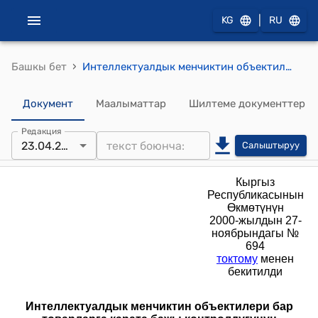
|
KG
RU
›
Башкы бет
Интеллектуалдык менчиктин объектилери бар товарларга карата бажы контролдугунун тартиби жөнүндө Жобо (Кыргыз Республикасынын Өкмөтүнүн 2000-жылдын 27-ноябрындагы № 694 токтому менен бекитилди)
Документ
Маалыматтар
Шилтеме документтер
Редакция
23.04.2015
Салыштыруу